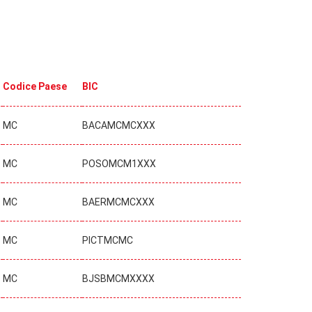
Codice Paese
BIC
MC
BACAMCMCXXX
MC
POSOMCM1XXX
MC
BAERMCMCXXX
MC
PICTMCMC
MC
BJSBMCMXXXX