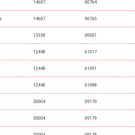
14607
00764
e
14607
00765
13338
00001
12448
61017
12448
61091
12448
61088
30004
09170
30004
09179
30004
09178