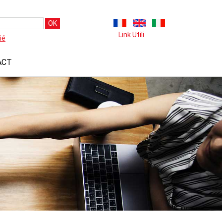
OK
Link Utili
ié
ACT